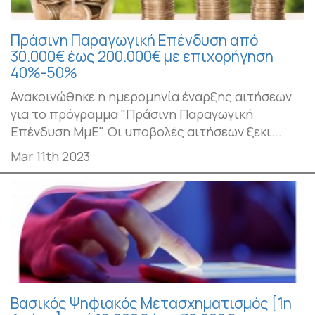
Πράσινη Παραγωγική Επένδυση από
30.000€ έως 200.000€ με επιχορήγηση
40%-50%
Ανακοινώθηκε η ημερομηνία έναρξης αιτήσεων
για το πρόγραμμα "Πράσινη Παραγωγική
Επένδυση ΜμΕ". Οι υποβολές αιτήσεων ξεκι...
Mar 11th 2023
Βασικός Ψηφιακός Μετασχηματισμός [1η