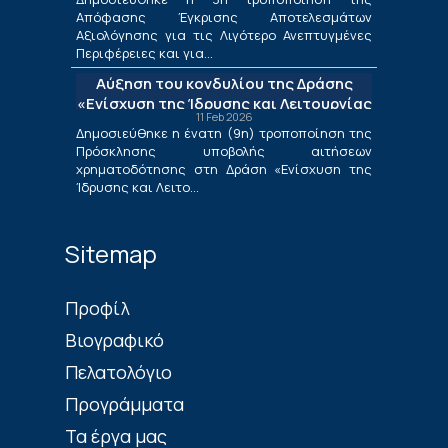
Περιφέρειες και για τις Περιφέρειες
Απόφασης Έγκρισης Αποτελεσμάτων
Μετάβασης στο πλαίσιο της Δράσης
Αξιολόγησης για τις Λιγότερο Ανεπτυγμένες
«Ενίσχυση της Ίδρυσης και Λειτουργίας
Περιφέρειες και για...
Νέων Μικρομεσαίων Τουριστικών
Αύξηση του κονδυλίου της Δράσης
Επιχειρήσεων»
«Ενίσχυση της Ίδρυσης και Λειτουργίας
11 Feb 2026
Νέων Μικρομεσαίων Τουριστικών
Δημοσιεύθηκε η ένατη (9η) τροποποίηση της
Επιχειρήσεων»
Πρόσκλησης υποβολής αιτήσεων
χρηματοδότησης στη Δράση «Ενίσχυση της
Ίδρυσης και Λειτο...
Sitemap
Πρoφίλ
Βιογραφικό
Πελατολόγιο
Προγράμματα
Τα έργα μας