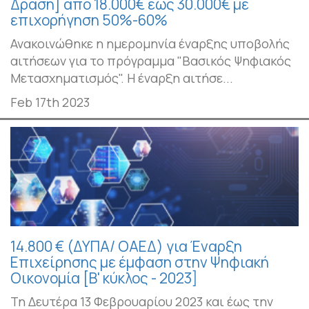
Δράση] από 18.000€ έως 30.000€ με
επιχορήγηση 50%-60%
Ανακοινώθηκε η ημερομηνία έναρξης υποβολής
αιτήσεων για το πρόγραμμα "Βασικός Ψηφιακός
Μετασχηματισμός". Η έναρξη αιτήσε...
Feb 17th 2023
14.800 € (ΔΥΠΑ/ ΟΑΕΔ) για Έναρξη
Επιχείρησης με έμφαση στην Ψηφιακή
Οικονομία [Β' κύκλος - 2023]
Τη Δευτέρα 13 Φεβρουαρίου 2023 και έως την