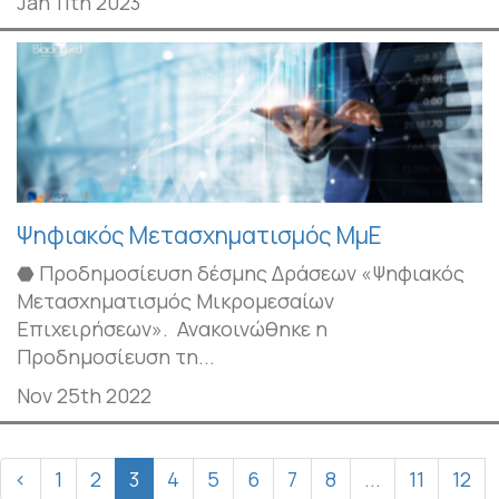
Jan 11th 2023
Ψηφιακός Μετασχηματισμός ΜμΕ
⬣ Προδημοσίευση δέσμης Δράσεων «Ψηφιακός
Μετασχηματισμός Μικρομεσαίων
Επιχειρήσεων». Ανακοινώθηκε η
Προδημοσίευση τη...
Nov 25th 2022
‹
1
2
3
4
5
6
7
8
...
11
12