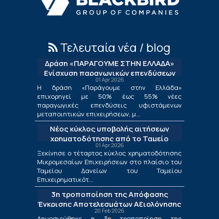
Τελευταία νέα / blog
Δράση «ΠΑΡΑΓΟΥΜΕ ΣΤΗΝ ΕΛΛΑΔΑ»
Ενίσχυση παραγωγικών επενδύσεων
01 Apr 2026
μεταποίησης
Η δράση «Παράγουμε στην Ελλάδα»
επιχορηγεί με 50% έως 55% νέες
παραγωγικές επενδύσεις υφιστάμενων
μεταποιητικών επιχειρήσεων, μ...
Νέος κύκλος υποβολής αιτήσεων
χρηματοδότησης από το Ταμείο
01 Apr 2026
Δανείων του ΤΕΠΙΧ ΙΙΙ
Ξεκίνησε ο τέταρτος κύκλος χρηματοδότησης
Μικρομεσαίων Επιχειρήσεων στο πλαίσιο του
Ταμείου Δανείων του Ταμείου
Επιχειρηματικότ...
3η τροποποίηση της Απόφασης
Έγκρισης Αποτελεσμάτων Αξιολόγησης
20 Feb 2026
για τις Λιγότερο Ανεπτυγμένες
Δημοσιεύθηκε η 3η τροποποίηση της