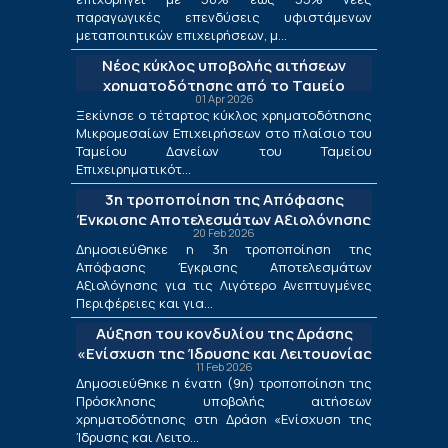
παραγωγικές επενδύσεις υφιστάμενων
μεταποιητικών επιχειρήσεων, μ...
Νέος κύκλος υποβολής αιτήσεων
χρηματοδότησης από το Ταμείο
01 Apr 2026
Δανείων του ΤΕΠΙΧ ΙΙΙ
Ξεκίνησε ο τέταρτος κύκλος χρηματοδότησης
Μικρομεσαίων Επιχειρήσεων στο πλαίσιο του
Ταμείου Δανείων του Ταμείου
Επιχειρηματικότ...
3η τροποποίηση της Απόφασης
Έγκρισης Αποτελεσμάτων Αξιολόγησης
20 Feb 2026
για τις Λιγότερο Ανεπτυγμένες
Δημοσιεύθηκε η 3η τροποποίηση της
Περιφέρειες και για τις Περιφέρειες
Απόφασης Έγκρισης Αποτελεσμάτων
Μετάβασης στο πλαίσιο της Δράσης
Αξιολόγησης για τις Λιγότερο Ανεπτυγμένες
«Ενίσχυση της Ίδρυσης και Λειτουργίας
Περιφέρειες και για...
Νέων Μικρομεσαίων Τουριστικών
Αύξηση του κονδυλίου της Δράσης
Επιχειρήσεων»
«Ενίσχυση της Ίδρυσης και Λειτουργίας
11 Feb 2026
Νέων Μικρομεσαίων Τουριστικών
Δημοσιεύθηκε η ένατη (9η) τροποποίηση της
Επιχειρήσεων»
Πρόσκλησης υποβολής αιτήσεων
χρηματοδότησης στη Δράση «Ενίσχυση της
Ίδρυσης και Λειτο...