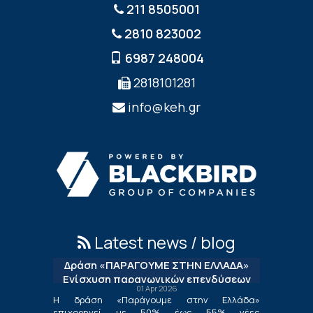
211 8505001
2810 823002
6987 248004
2818101281
info@keh.gr
Latest news / blog
Δράση «ΠΑΡΑΓΟΥΜΕ ΣΤΗΝ ΕΛΛΑΔΑ»
Ενίσχυση παραγωγικών επενδύσεων
01 Apr 2026
μεταποίησης
Η δράση «Παράγουμε στην Ελλάδα»
επιχορηγεί με 50% έως 55% νέες