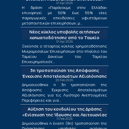
01 Apr 2026
μεταποίησης
Η δράση «Παράγουμε στην Ελλάδα»
επιχορηγεί με 50% έως 55% νέες
παραγωγικές επενδύσεις υφιστάμενων
μεταποιητικών επιχειρήσεων, μ...
Νέος κύκλος υποβολής αιτήσεων
χρηματοδότησης από το Ταμείο
01 Apr 2026
Δανείων του ΤΕΠΙΧ ΙΙΙ
Ξεκίνησε ο τέταρτος κύκλος χρηματοδότησης
Μικρομεσαίων Επιχειρήσεων στο πλαίσιο του
Ταμείου Δανείων του Ταμείου
Επιχειρηματικότ...
3η τροποποίηση της Απόφασης
Έγκρισης Αποτελεσμάτων Αξιολόγησης
20 Feb 2026
για τις Λιγότερο Ανεπτυγμένες
Δημοσιεύθηκε η 3η τροποποίηση της
Περιφέρειες και για τις Περιφέρειες
Απόφασης Έγκρισης Αποτελεσμάτων
Μετάβασης στο πλαίσιο της Δράσης
Αξιολόγησης για τις Λιγότερο Ανεπτυγμένες
«Ενίσχυση της Ίδρυσης και Λειτουργίας
Περιφέρειες και για...
Νέων Μικρομεσαίων Τουριστικών
Αύξηση του κονδυλίου της Δράσης
Επιχειρήσεων»
«Ενίσχυση της Ίδρυσης και Λειτουργίας
11 Feb 2026
Νέων Μικρομεσαίων Τουριστικών
Δημοσιεύθηκε η ένατη (9η) τροποποίηση της
Επιχειρήσεων»
Πρόσκλησης υποβολής αιτήσεων