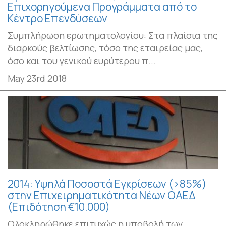
Επιχορηγούμενα Προγράμματα από το
Κέντρο Επενδύσεων
Συμπλήρωση ερωτηματολογίου: Στα πλαίσια της
διαρκούς βελτίωσης, τόσο της εταιρείας μας,
όσο και του γενικού ευρύτερου π...
May 23rd 2018
2014: Υψηλά Ποσοστά Εγκρίσεων (>85%)
στην Επιχειρηματικότητα Νέων ΟΑΕΔ
(Επιδότηση €10.000)
Ολοκληρώθηκε επιτυχώς η υποβολή των