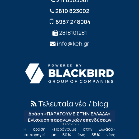
2810 823002
6987 248004
2818101281
info@keh.gr
Τελευταία νέα / blog
Δράση «ΠΑΡΑΓΟΥΜΕ ΣΤΗΝ ΕΛΛΑΔΑ»
Ενίσχυση παραγωγικών επενδύσεων
01 Apr 2026
μεταποίησης
Η δράση «Παράγουμε στην Ελλάδα»
επιχορηγεί με 50% έως 55% νέες