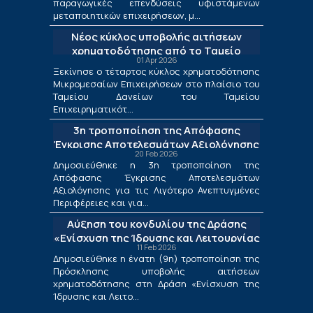
παραγωγικές επενδύσεις υφιστάμενων
μεταποιητικών επιχειρήσεων, μ...
Νέος κύκλος υποβολής αιτήσεων
χρηματοδότησης από το Ταμείο
01 Apr 2026
Δανείων του ΤΕΠΙΧ ΙΙΙ
Ξεκίνησε ο τέταρτος κύκλος χρηματοδότησης
Μικρομεσαίων Επιχειρήσεων στο πλαίσιο του
Ταμείου Δανείων του Ταμείου
Επιχειρηματικότ...
3η τροποποίηση της Απόφασης
Έγκρισης Αποτελεσμάτων Αξιολόγησης
20 Feb 2026
για τις Λιγότερο Ανεπτυγμένες
Δημοσιεύθηκε η 3η τροποποίηση της
Περιφέρειες και για τις Περιφέρειες
Απόφασης Έγκρισης Αποτελεσμάτων
Μετάβασης στο πλαίσιο της Δράσης
Αξιολόγησης για τις Λιγότερο Ανεπτυγμένες
«Ενίσχυση της Ίδρυσης και Λειτουργίας
Περιφέρειες και για...
Νέων Μικρομεσαίων Τουριστικών
Αύξηση του κονδυλίου της Δράσης
Επιχειρήσεων»
«Ενίσχυση της Ίδρυσης και Λειτουργίας
11 Feb 2026
Νέων Μικρομεσαίων Τουριστικών
Δημοσιεύθηκε η ένατη (9η) τροποποίηση της
Επιχειρήσεων»
Πρόσκλησης υποβολής αιτήσεων
χρηματοδότησης στη Δράση «Ενίσχυση της
Ίδρυσης και Λειτο...