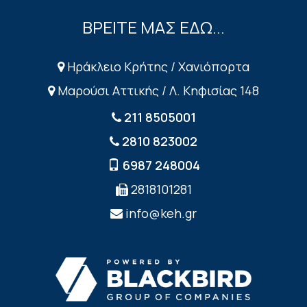
ΒΡΕΙΤΕ ΜΑΣ ΕΔΩ...
Ηράκλειο Κρήτης / Χανιόπορτα
Μαρούσι Αττικής / Λ. Κηφισίας 148
211 8505001
2810 823002
6987 248004
2818101281
info@keh.gr