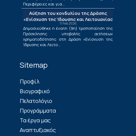
«Ενίσχυση της Ίδρυσης και Λειτουργίας
Περιφέρειες και για...
Νέων Μικρομεσαίων Τουριστικών
Αύξηση του κονδυλίου της Δράσης
Επιχειρήσεων»
«Ενίσχυση της Ίδρυσης και Λειτουργίας
11 Feb 2026
Νέων Μικρομεσαίων Τουριστικών
Δημοσιεύθηκε η ένατη (9η) τροποποίηση της
Επιχειρήσεων»
Πρόσκλησης υποβολής αιτήσεων
χρηματοδότησης στη Δράση «Ενίσχυση της
Ίδρυσης και Λειτο...
Sitemap
Πρoφίλ
Βιογραφικό
Πελατολόγιο
Προγράμματα
Τα έργα μας
Αναπτυξιακός