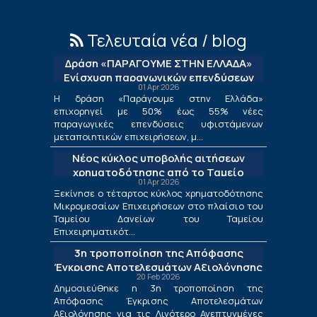
Τελευταία νέα / blog
Δράση «ΠΑΡΑΓΟΥΜΕ ΣΤΗΝ ΕΛΛΑΔΑ»
Ενίσχυση παραγωγικών επενδύσεων
01 Apr 2026
μεταποίησης
Η δράση «Παράγουμε στην Ελλάδα»
επιχορηγεί με 50% έως 55% νέες
παραγωγικές επενδύσεις υφιστάμενων
μεταποιητικών επιχειρήσεων, μ...
Νέος κύκλος υποβολής αιτήσεων
χρηματοδότησης από το Ταμείο
01 Apr 2026
Δανείων του ΤΕΠΙΧ ΙΙΙ
Ξεκίνησε ο τέταρτος κύκλος χρηματοδότησης
Μικρομεσαίων Επιχειρήσεων στο πλαίσιο του
Ταμείου Δανείων του Ταμείου
Επιχειρηματικότ...
3η τροποποίηση της Απόφασης
Έγκρισης Αποτελεσμάτων Αξιολόγησης
20 Feb 2026
για τις Λιγότερο Ανεπτυγμένες
Δημοσιεύθηκε η 3η τροποποίηση της
Περιφέρειες και για τις Περιφέρειες
Απόφασης Έγκρισης Αποτελεσμάτων
Μετάβασης στο πλαίσιο της Δράσης
Αξιολόγησης για τις Λιγότερο Ανεπτυγμένες