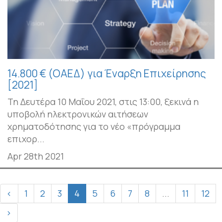
14.800 € (ΟΑΕΔ) για Έναρξη Επιχείρησης
[2021]
Τη Δευτέρα 10 Μαΐου 2021, στις 13:00, ξεκινά η
υποβολή ηλεκτρονικών αιτήσεων
χρηματοδότησης για το νέο «πρόγραμμα
επιχορ...
Apr 28th 2021
‹
1
2
3
4
5
6
7
8
...
11
12
›